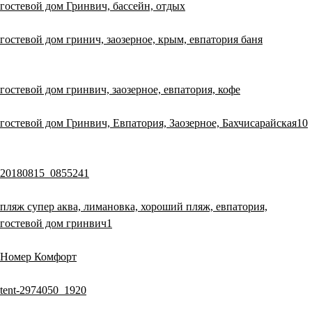
гостевой дом Гринвич, бассейн, отдых
гостевой дом гринич, заозерное, крым, евпатория баня
гостевой дом гринвич, заозерное, евпатория, кофе
гостевой дом Гринвич, Евпатория, Заозерное, Бахчисарайская10
20180815_0855241
пляж супер аква, лимановка, хороший пляж, евпатория,
гостевой дом гринвич1
Номер Комфорт
tent-2974050_1920